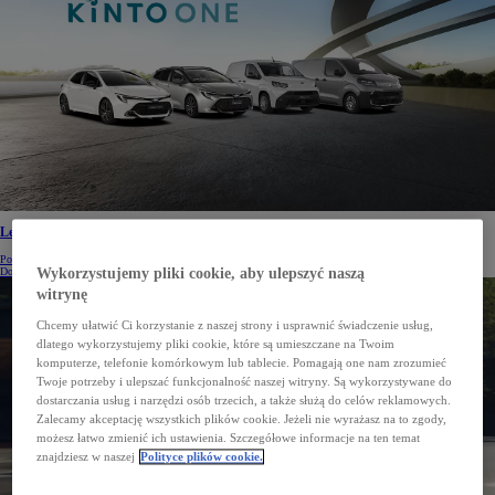
Leasing niższych rat
Poznaj ofertę Toyoty dopasowaną do potrzeb firm
Dowiedz się więcej
Wykorzystujemy pliki cookie, aby ulepszyć naszą
witrynę
Chcemy ułatwić Ci korzystanie z naszej strony i usprawnić świadczenie usług,
dlatego wykorzystujemy pliki cookie, które są umieszczane na Twoim
komputerze, telefonie komórkowym lub tablecie. Pomagają one nam zrozumieć
Twoje potrzeby i ulepszać funkcjonalność naszej witryny. Są wykorzystywane do
dostarczania usług i narzędzi osób trzecich, a także służą do celów reklamowych.
Zalecamy akceptację wszystkich plików cookie. Jeżeli nie wyrażasz na to zgody,
możesz łatwo zmienić ich ustawienia. Szczegółowe informacje na ten temat
znajdziesz w naszej
Polityce plików cookie.