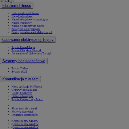
Technologie
Elektromobilność
Lider elektromobilności
Napęd hybrydowy
Napęd hybrydowy typu plug-in
Napęd wodorowy
Napęd elektryczny na baterię
Zasięg aut elektrycznych
Zalety posiadania aut elektrycznych
Ładowanie elektrycznej Toyoty
Toyota HomeCharge
Toyota Charging Network
Jak naładować elektryczną Toyotę?
Systemy bezpieczeństwa
Toyota T-Mate
System eCall
Komunikacja z autem
Nowa aplikacja MyToyota
Cyfrowy opiekun auta
Usługi Connected
Płatne subskrypcje
Toyota Connectivity Match
Skontaktuj się z nami
Polityka ciasteczek
Deklaracja dostępności
(Opens in new window)
(Opens in new window)
(Opens in new window)