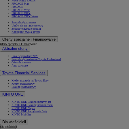
Nowy Hilux Electric
PROACE Max
PROACE
PROACE Verso
PROACE CITY
PROACE CITY Verso
Samochody używane
Umów się na jazdę testową
Zobacz wszystkie cenniki
Konfiguruj swoją Toyotę
Oferty specjalne i Finansowanie
Oferty specjalne i Finansowanie
Aktualne oferty
Finał wyprzedaży 2025
Samochody dostawcze Toyota Professional
Oferta biznesowa
Auta używane
Toyota Financial Services
Kredyt niższych rat Toyota Easy
Kredyt standardowy
Leasing standardowy
KINTO ONE
KINTO ONE Leasing niższych rat
KINTO ONE Leasing konsumencki
KINTO ONE Najem
KINTO ONE Zarządzanie flotą
KINTO Mobility
Dla właścicieli
Dla właścicieli