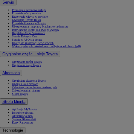
Serwis
Promocje i sezonowe usługi
Pozostałe oferty serwisu
Rezerwacja wizyty w serwisie
Gwarancja Toyota Relax
Pozostałe Gwarancje Toyoty
Ubezpieczenia i naprawy blacharsko-lakiernicze
Innowacyjne usługi dla Twojej wygody
Bezpłatne Akcje Serwisowe
Serwis Dobrych Cen
Serwis w ASO się opłaca
Dostęp do informacji serwisowych
Wykaz wydanych zaświadczeń o odbytym szkoleniu (pdf)
Oryginalne części i oleje Toyota
Oryginalne części Toyoty
Oryginalne oleje Toyoty
Akcesoria
Oryginalne akcesoria Toyoty
Opony i koła zimowe
Zabudowy samochodów dostawczych
Zabezpieczenia i alarmy
Sklep Toyoty
Strefa klienta
Aplikacja MyToyota
Instrukcje obsługi
Aktualizacja map
System Bluetooth®
Karty Ratownicze
Technologie