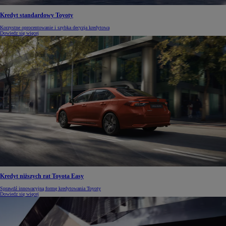
Kredyt standardowy Toyoty
Korzystne oprocentowanie i szybka decyzja kredytowa
Dowiedz się więcej
Kredyt niższych rat Toyota Easy
Sprawdź innowacyjną formę kredytowania Toyoty
Dowiedz się więcej