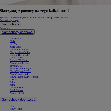
Skorzystaj z pomocy naszego kalkulatora!
Sprawdź, ile będzie wynosić rata finansowania Twojej nowej Toyoty.
Dowiedz się więcej
Samochody
Samochody
Samochody osobowe
Nowe Aygo X
Yaris
GR Yaris
Yaris Cross
Nowy Yaris Cross
Nowy Urban Cruiser
Corolla Hatchback
Corolla Sedan
Corolla TS Kombi
Nowa Corolla Cross
Toyota C-HR
Toyota C-HR Plug-in
Nowa Toyota C-HR+
Nowa Toyota bZ4X
Nowa Toyota bZ4X Touring
Camry
Prius
Mirai
Nowy RAV4
Land Cruiser
Nowy GR GT
Samochody dostawcze
Hilux
Nowy Hilux