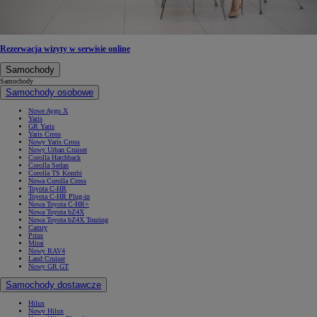
Rezerwacja wizyty w serwisie online
Samochody
Samochody
Samochody osobowe
Nowe Aygo X
Yaris
GR Yaris
Yaris Cross
Nowy Yaris Cross
Nowy Urban Cruiser
Corolla Hatchback
Corolla Sedan
Corolla TS Kombi
Nowa Corolla Cross
Toyota C-HR
Toyota C-HR Plug-in
Nowa Toyota C-HR+
Nowa Toyota bZ4X
Nowa Toyota bZ4X Touring
Camry
Prius
Mirai
Nowy RAV4
Land Cruiser
Nowy GR GT
Samochody dostawcze
Hilux
Nowy Hilux