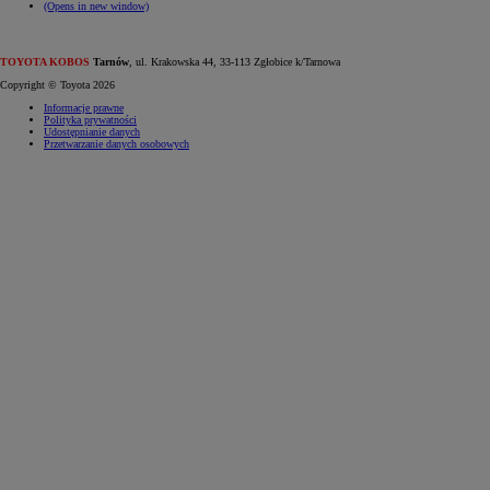
(Opens in new window)
TOYOTA KOBOS
Tarnów
, ul. Krakowska 44, 33-113 Zgłobice k/Tarnowa
Copyright © Toyota 2026
Informacje prawne
Polityka prywatności
Udostępnianie danych
Przetwarzanie danych osobowych