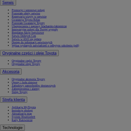
Serwis
Promocje i sezonowe usługi
Pozostałe oferty serwisu
Rezerwacja wizyty w serwisie
Gwarancja Toyota Relax
Pozostałe Gwarancje Toyoty
Ubezpieczenia i naprawy blacharsko-lakiernicze
Innowacyjne usługi dla Twojej wygody
Bezpłatne Akcje Serwisowe
Serwis Dobrych Cen
Serwis w ASO się opłaca
Dostęp do informacji serwisowych
Wykaz wydanych zaświadczeń o odbytym szkoleniu (pdf)
Oryginalne części i oleje Toyota
Oryginalne części Toyoty
Oryginalne oleje Toyoty
Akcesoria
Oryginalne akcesoria Toyoty
Opony i koła zimowe
Zabudowy samochodów dostawczych
Zabezpieczenia i alarmy
Sklep Toyoty
Strefa klienta
Aplikacja MyToyota
Instrukcje obsługi
Aktualizacja map
System Bluetooth®
Karty Ratownicze
Technologie