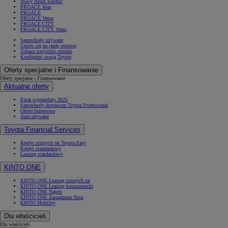
Nowy Hilux Electric
PROACE Max
PROACE
PROACE Verso
PROACE CITY
PROACE CITY Verso
Samochody używane
Umów się na jazdę testową
Zobacz wszystkie cenniki
Konfiguruj swoją Toyotę
Oferty specjalne i Finansowanie
Oferty specjalne i Finansowanie
Aktualne oferty
Finał wyprzedaży 2025
Samochody dostawcze Toyota Professional
Oferta biznesowa
Auta używane
Toyota Financial Services
Kredyt niższych rat Toyota Easy
Kredyt standardowy
Leasing standardowy
KINTO ONE
KINTO ONE Leasing niższych rat
KINTO ONE Leasing konsumencki
KINTO ONE Najem
KINTO ONE Zarządzanie flotą
KINTO Mobility
Dla właścicieli
Dla właścicieli