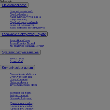
Technologie
Elektromobilność
Lider elektromobilności
Napęd hybrydowy
Napęd hybrydowy typu plug-in
Napęd wodorowy
Napęd elektryczny na baterię
Zasięg aut elektrycznych
Zalety posiadania aut elektrycznych
Ładowanie elektrycznej Toyoty
Toyota HomeCharge
Toyota Charging Network
Jak naładować elektryczną Toyotę?
Systemy bezpieczeństwa
Toyota T-Mate
System eCall
Komunikacja z autem
Nowa aplikacja MyToyota
Cyfrowy opiekun auta
Usługi Connected
Płatne subskrypcje
Toyota Connectivity Match
Skontaktuj się z nami
Polityka ciasteczek
Deklaracja dostępności
(Opens in new window)
(Opens in new window)
(Opens in new window)