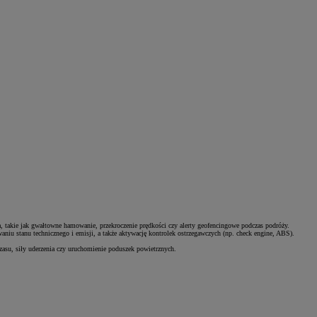
PROMOCJA N
Rabaty do -3
Verso i
WYM
OL
JUŻ
418
, takie jak gwałtowne hamowanie, przekroczenie prędkości czy alerty geofencingowe podczas podróży.
niu stanu technicznego i emisji, a także aktywację kontrolek ostrzegawczych (np. check engine, ABS).
czasu, siły uderzenia czy uruchomienie poduszek powietrznych.