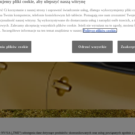
jemy pliki cookie, aby ulepszyć naszą witrynę
ał Napraw Blacharsko - Lakierniczych
rząd
ć Ci korzystanie z naszej strony i usprawnić świadczenie usług, dlatego wykorzystujemy pliki co
OTA/DOSTAWCZE
na Twoim komputerze, telefonie komórkowym lub tablecie. Pomagają one nam zrozumieć Twoje 
cjonalność naszej witryny. Są wykorzystywane do dostarczania usług i narzędzi osób trzecich, a 
chrony Małoletnich
wych. Zalecamy akceptację wszystkich plików cookie. Jeżeli nie wyrażasz na to zgody, możesz 
a. Szczegółowe informacje na ten temat znajdziesz w naszej
Polityce plików cookie.
nia plików cookie
Odrzuć wszystkie
Zaakcept
ope NV/SA („TME”) udostępnia dane dotyczące produktów skomunikowanych oraz usług powiązanych zgodnie z A