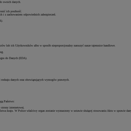
 do swoich danych.
ronić ich poufność.
ch i z zachowaniem odpowiednich zabezpieczeń.
A).
któw lub ich Użytkowników albo w sposób nieproporcjonalny naruszyć nasze tajemnice handlowe.
ug.
stępu do Danych (EDA).
od rodzaju danych oraz obowiązujących wymogów prawnych.
ogą Państwo:
strony internetowej.
stwa kraju. W Polsce właściwy organ zostanie wyznaczony w ustawie służącej stosowaniu Aktu w sprawie dan