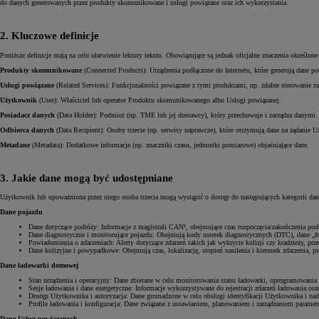
do danych generowanych przez produkty skomunikowane i usługi powiązane oraz ich wykorzystania.
2. Kluczowe definicje
Poniższe definicje mają na celu ułatwienie lektury tekstu. Obowiązujące są jednak oficjalne znaczenia określ
Produkty skomunikowane
(Connected Products): Urządzenia podłączone do Internetu, które generują dane 
Usługi powiązane
(Related Services): Funkcjonalności powiązane z tymi produktami, np. zdalne sterowanie z
Użytkownik
(User): Właściciel lub operator Produktu skomunikowanego albo Usługi powiązanej.
Posiadacz danych
(Data Holder): Podmiot (np. TME lub jej dostawcy), który przechowuje i zarządza danymi.
Odbiorca danych
(Data Recipient): Osoby trzecie (np. serwisy naprawcze), które otrzymują dane na żądanie 
Metadane
(Metadata): Dodatkowe informacje (np. znaczniki czasu, jednostki pomiarowe) objaśniające dane.
3. Jakie dane mogą być udostępniane
Użytkownik lub upoważniona przez niego osoba trzecia mogą wystąpić o dostęp do następujących kategorii da
Dane pojazdu
Dane dotyczące podróży: Informacje z magistrali CAN¹, obejmujące czas rozpoczęcia/zakończenia pod
Dane diagnostyczne i monitorujące pojazdu: Obejmują kody usterek diagnostycznych (DTC), dane „fre
Powiadomienia o zdarzeniach: Alerty dotyczące zdarzeń takich jak wykrycie kolizji czy kradzieży, p
Dane kolizyjne i powypadkowe: Obejmują czas, lokalizację, stopień nasilenia i kierunek zdarzenia, 
Dane ładowarki domowej
Stan urządzenia i operacyjny: Dane zbierane w celu monitorowania stanu ładowarki, oprogramowania
Sesje ładowania i dane energetyczne: Informacje wykorzystywane do rejestracji zdarzeń ładowania ora
Dostęp Użytkownika i autoryzacja: Dane gromadzone w celu obsługi identyfikacji Użytkownika i n
Profile ładowania i konfiguracja: Dane związane z ustawianiem, planowaniem i zarządzaniem paramet
Dane Usług powiązanych