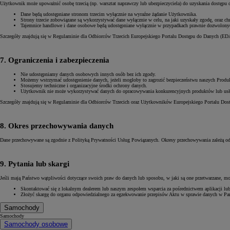
Użytkownik może upoważnić osobę trzecią (np. warsztat naprawczy lub ubezpieczyciela) do uzyskania dostępu
Dane będą udostępniane stronom trzecim wyłącznie na wyraźne żądanie Użytkownika.
Strony trzecie zobowiązane są wykorzystywać dane wyłącznie w celu, na jaki uzyskały zgodę, oraz ch
Tajemnice handlowe i dane osobowe będą udostępniane wyłącznie w przypadkach prawnie dozwolony
Szczegóły znajdują się w Regulaminie dla Odbiorców Trzecich Europejskiego Portalu Dostępu do Danych (ED
7. Ograniczenia i zabezpieczenia
Nie udostępniamy danych osobowych innych osób bez ich zgody.
Możemy wstrzymać udostępnienie danych, jeżeli mogłoby to zagrozić bezpieczeństwu naszych Produ
Stosujemy techniczne i organizacyjne środki ochrony danych.
Użytkownik nie może wykorzystywać danych do opracowywania konkurencyjnych produktów lub usł
Szczegóły znajdują się w Regulaminie dla Odbiorców Trzecich oraz Użytkowników Europejskiego Portalu Do
8. Okres przechowywania danych
Dane przechowywane są zgodnie z Polityką Prywatności Usług Powiązanych. Okresy przechowywania zależą 
9. Pytania lub skargi
Jeśli mają Państwo wątpliwości dotyczące swoich praw do danych lub sposobu, w jaki są one przetwarzane, m
Skontaktować się z lokalnym dealerem lub naszym zespołem wsparcia za pośrednictwem aplikacji lub 
Złożyć skargę do organu odpowiedzialnego za egzekwowanie przepisów Aktu w sprawie danych w Pań
Samochody
Samochody
Samochody osobowe