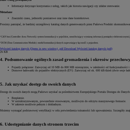
Informacje dotyczące korzystania z usług, takich jak historia nawigacji czy zdalne sterowanie.
Metadane
Znaczniki czasu, jednostki pomiarowe oraz inne dane kontekstowe.
Prosimy pamiętać, że bardziej szczegółowy katalog danych generowanych przez Państwa Produkt skomunikowany
¹ CAN bus (Controller Area Network): system komunikacji w pojeździe, umożliwiający wymianę informacji pomiędzy elektronicznymi 
² DCM (Data Communication Module): moduł komunikacji danych zapewniający łączność z pojazdem.
Wyświetl katalog danych
(Opens in new window)
.pdf
Download Wyświetl katalog danych (pdf)
26 KB
4. Podsumowanie ogólnych zasad gromadzenia i okresów przechow
Pojazdy połączone: Zazwyczaj od 10 MB do 800 MB miesięcznie, w zależności od funkcjonalności i 
Domowe ładowarki do pojazdów elektrycznych (EV): Zazwyczaj od ok. 600 kB/dzień (dwie sesje ładow
5. Jak uzyskać dostęp do swoich danych
Od
81 900 zł
Dostęp do swoich danych mogą Państwo uzyskać za pośrednictwem Europejskiego Portalu Dostępu do Dany
Yaris Cross
Bezpłatnie.
W ustrukturyzowanym, powszechnie stosowanym, możliwym do odczytu maszynowego formacie.
HYBRID
W zakresie możliwie pełnym i dokładnym.
Możemy wymagać podstawowej weryfikacji w celu potwierdzenia tożsamości lub upoważnienia. Szczegóły znaj
6. Udostępnianie danych stronom trzecim