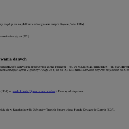
 znajduje się na platformie udostępniania danych Toyota (Portal EDA).
jednostkami sterującymi (ECU).
ywania danych
częstotliwości korzystania (podstawowe usługi połączone – ok. 10 MB/miesiąc, pełen pakiet – ok. 800 MB/mie
ania trwające łącznie 2 godziny w ciągu 24 h) do ok. 2,8 MB/dzień (ładowarka aktywna: sesja nocna od 23:00
ch (EDA) w
panelu klienta
(Opens in new window)
. Dane są udostępnione:
dują się w Regulaminie dla Odbiorców Trzecich Europejskiego Portalu Dostępu do Danych (EDA).