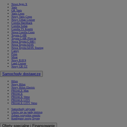
Nowe Aygo X
Yaris
GR Yaris
Yaris Cross
Nowy Yaris Cross
Nowy Urban Cruiser
Corolla Hatchback
Corolla Sedan
Corolla TS Kombi
Nowa Corolla Cross
Toyota C-HR
Toyota C-HR Plug-in
Nowa Toyota C-HR+
Nowa Toyota bZ4X
Nowa Toyota bZ4X Touring
Camry
Prius
Mirai
Nowy RAV4
Land Cruiser
Nowy GR GT
Samochody dostawcze
Hilux
Nowy Hilux
Nowy Hilux Electric
PROACE Max
PROACE
PROACE Verso
PROACE CITY
PROACE CITY Verso
Samochody używane
Umów się na jazdę testową
Zobacz wszystkie cenniki
Konfiguruj swoją Toyotę
Oferty specjalne i Finansowanie