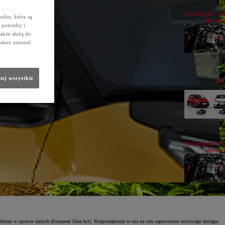
Rabaty do -3
okie, które są
Verso i
potrzeby i
także służą do
łatwo zmienić
WYM
OL
JUŻ
uj wszystkie
418
PROMOCJA N
Rabaty do -3
Verso i
WYM
OL
JUŻ
418
ktem w sprawie danych (European Data Act). Rozporządzenie to ma na celu zapewnienie uczciwego dostępu