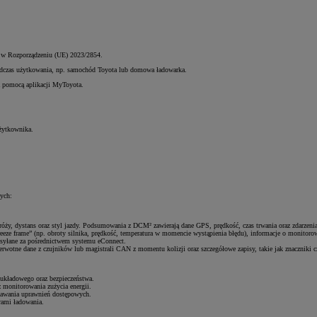
one w Rozporządzeniu (UE) 2023/2854.
podczas użytkowania, np. samochód Toyota lub domowa ładowarka.
a pomocą aplikacji MyToyota.
Użytkownika.
nych:
róży, dystans oraz styl jazdy. Podsumowania z DCM² zawierają dane GPS, prędkość, czas trwania oraz zdarzenia
eze frame” (np. obroty silnika, prędkość, temperatura w momencie wystąpienia błędu), informacje o monitorowa
rzesyłane za pośrednictwem systemu eConnect.
pierwotne dane z czujników lub magistrali CAN z momentu kolizji oraz szczegółowe zapisy, takie jak znaczniki 
 układowego oraz bezpieczeństwa.
z monitorowania zużycia energii.
adawania uprawnień dostępowych.
rami ładowania.