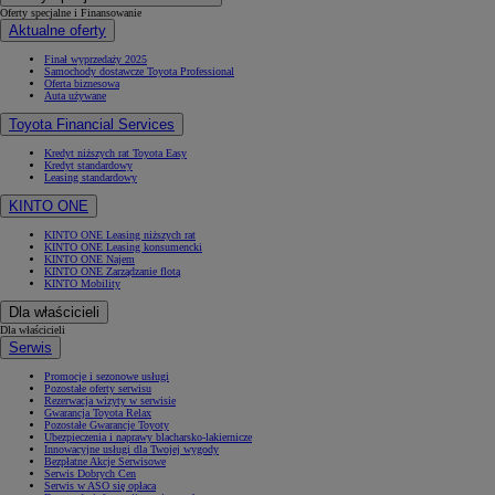
Oferty specjalne i Finansowanie
Aktualne oferty
Finał wyprzedaży 2025
Samochody dostawcze Toyota Professional
Oferta biznesowa
Auta używane
Toyota Financial Services
Kredyt niższych rat Toyota Easy
Kredyt standardowy
Leasing standardowy
KINTO ONE
KINTO ONE Leasing niższych rat
KINTO ONE Leasing konsumencki
KINTO ONE Najem
KINTO ONE Zarządzanie flotą
KINTO Mobility
Dla właścicieli
Dla właścicieli
Serwis
Promocje i sezonowe usługi
Pozostałe oferty serwisu
Rezerwacja wizyty w serwisie
Gwarancja Toyota Relax
Pozostałe Gwarancje Toyoty
Ubezpieczenia i naprawy blacharsko-lakiernicze
Innowacyjne usługi dla Twojej wygody
Bezpłatne Akcje Serwisowe
Serwis Dobrych Cen
Serwis w ASO się opłaca