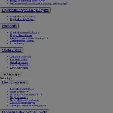
Dostęp do informacji serwisowych
Wykaz wydanych zaświadczeń o odbytym szkoleniu (pdf)
Oryginalne części i oleje Toyota
Oryginalne części Toyoty
Oryginalne oleje Toyoty
Od
105 300 zł
Akcesoria
Corolla Hatchback
HYBRID
Oryginalne akcesoria Toyoty
Opony i koła zimowe
Zabudowy samochodów dostawczych
Zabezpieczenia i alarmy
Sklep Toyoty
Strefa klienta
Aplikacja MyToyota
Instrukcje obsługi
Aktualizacja map
System Bluetooth®
Karty Ratownicze
Technologie
Technologie
Elektromobilność
Lider elektromobilności
Napęd hybrydowy
Napęd hybrydowy typu plug-in
Napęd wodorowy
Napęd elektryczny na baterię
Zasięg aut elektrycznych
Zalety posiadania aut elektrycznych
Ładowanie elektrycznej Toyoty