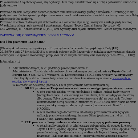
Pola oznaczone * są obowiązkowe, aby wybrany Diler mógł skontaktować się z Tobą i potwierdzić umówienie
jazdy testowej.
Pozostawiasz nam swoje dane osobowe poprzez formularz stanowiący prośbę o umówienie i realizację usługi
jazdy testowej. W ten sposób, podajesz nam swoje dane kontaktowe celem skontaktowania się przez nas z Tobą
telefonicznie lub mailowo.
Pozostawienie Twoich danych jest dobrowolne, ale konieczne abyś mógł skorzystać z usługi jazdy testowej.
W związku z usługą jazdy testowej i przekazanymi danymi, Toyota Central Europe Sp. z o.o., 02-
673 Warszawa, ul. Konstruktorska 5 (TCE) oraz wybrany diler są administratorami Twoich danych osobowych.
ZAPOZNAJ SIĘ Z OBOWIĄZKIEM INFORMACYJNYM
Kto i jak przetwarza Twoje dane?
(Obowiązek informacyjny wynikający z Rozporządzenia Parlamentu Europejskiego i Rady (UE)
2016/679 z dnia 27 kwietnia 2016 r. w sprawie ochrony osób fizycznych w związku z przetwarzaniem danych
osobowych i w sprawie swobodnego przepływu takich danych oraz uchylenia dyrektywy 95/46/WE (RODO))
Informujemy, iż:
Administrator danych, cele i podstawy prawne przetwarzania:
Administratorem Twoich danych osobowych we wskazanym poniżej zakresie są
Toyota Central
Europe Sp. z o.o.
, 02-673 Warszawa, ul. Konstruktorska 5 (
TCE
) oraz wybrany
Autoryzowany
Diler Toyoty
– aktualizowane listy adresowe oraz dane kontaktowe są na stronie
www.toyota.pl
(otwiera się w nowej karcie)
W zależności od wskazanej podstawy i celu przetwarzania administratorami są:.
DILER przetwarza Twoje osobowe w celu oraz na następującej podstawie prawnej:
w celu podjęcia działań, w tym umówienia i realizacji usługi jazdy testowej
(szczegółowe dane Dilera widnieją na formularzu, linku odsyłającym do strony
albo zostaną Tobie przekazane po skontaktowaniu się) na podstawie Twojego
zainteresowania ofertą na stronie internetowej TCE i Dilera oraz w razie zawarcia
umowy na taką usługę w celu jej wykonania (podstawa z art. 6 ust 1 lit.
b RODO),
w celu ewentualnego dochodzenia lub obrony przed roszczeniami będącym
realizacją prawnie uzasadnionego interesu Dilera (podstawa z art. 6 ust. 1 lit.
f RODO) (np. zapłata mandatu);
TCE przetwarza Twoje osobowe w celu oraz na następującej podstawie prawnej:
w celach analitycznych tj. w celu lepszego doboru usług do potrzeb klientów
Toyota i Lexus, ogólnej optymalizacji produktów Toyota i Lexus, optymalizacji
procesów obsługi, budowania wiedzy o klientach Toyota i Lexus, analizy
finansowej TCE oraz sieci dilerskiej, będących realizacją naszego prawnie