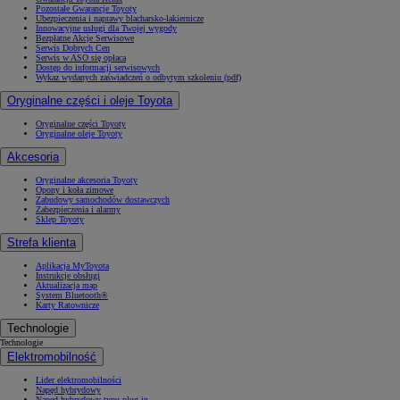
Pozostałe Gwarancje Toyoty
Ubezpieczenia i naprawy blacharsko-lakiernicze
Innowacyjne usługi dla Twojej wygody
Bezpłatne Akcje Serwisowe
Serwis Dobrych Cen
Serwis w ASO się opłaca
Dostęp do informacji serwisowych
Wykaz wydanych zaświadczeń o odbytym szkoleniu (pdf)
Oryginalne części i oleje Toyota
Oryginalne części Toyoty
Oryginalne oleje Toyoty
Akcesoria
Oryginalne akcesoria Toyoty
Opony i koła zimowe
Zabudowy samochodów dostawczych
Zabezpieczenia i alarmy
Sklep Toyoty
Strefa klienta
Aplikacja MyToyota
Instrukcje obsługi
Aktualizacja map
System Bluetooth®
Karty Ratownicze
Technologie
Technologie
Elektromobilność
Lider elektromobilności
Napęd hybrydowy
Napęd hybrydowy typu plug-in