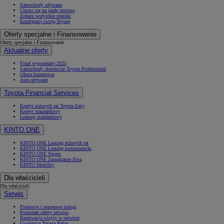
Samochody używane
Umów się na jazdę testową
Zobacz wszystkie cenniki
Konfiguruj swoją Toyotę
Oferty specjalne i Finansowanie
Oferty specjalne i Finansowanie
Aktualne oferty
Finał wyprzedaży 2025
Samochody dostawcze Toyota Professional
Oferta biznesowa
Auta używane
Toyota Financial Services
Kredyt niższych rat Toyota Easy
Kredyt standardowy
Leasing standardowy
KINTO ONE
KINTO ONE Leasing niższych rat
KINTO ONE Leasing konsumencki
KINTO ONE Najem
KINTO ONE Zarządzanie flotą
KINTO Mobility
Dla właścicieli
Dla właścicieli
Serwis
Promocje i sezonowe usługi
Pozostałe oferty serwisu
Rezerwacja wizyty w serwisie
Gwarancja Toyota Relax