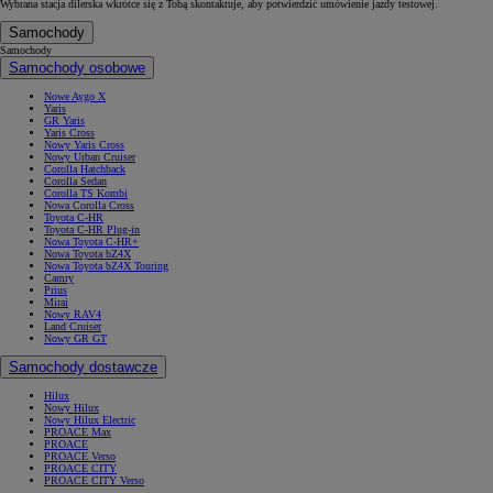
Wybrana stacja dilerska wkrótce się z Tobą skontaktuje, aby potwierdzić umówienie jazdy testowej.
Samochody
Samochody
Samochody osobowe
Nowe Aygo X
Yaris
GR Yaris
Yaris Cross
Nowy Yaris Cross
Nowy Urban Cruiser
Corolla Hatchback
Corolla Sedan
Corolla TS Kombi
Nowa Corolla Cross
Toyota C-HR
Toyota C-HR Plug-in
Nowa Toyota C-HR+
Nowa Toyota bZ4X
Nowa Toyota bZ4X Touring
Camry
Prius
Mirai
Nowy RAV4
Land Cruiser
Nowy GR GT
Samochody dostawcze
Hilux
Nowy Hilux
Nowy Hilux Electric
PROACE Max
PROACE
PROACE Verso
PROACE CITY
PROACE CITY Verso