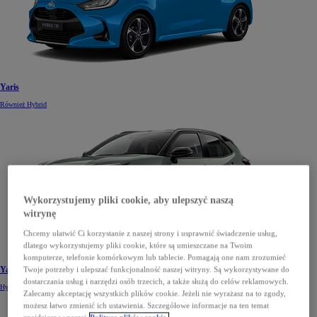
Yaris
Również Hybrid
Wykorzystujemy pliki cookie, aby ulepszyć naszą
witrynę
Chcemy ułatwić Ci korzystanie z naszej strony i usprawnić świadczenie usług,
dlatego wykorzystujemy pliki cookie, które są umieszczane na Twoim
komputerze, telefonie komórkowym lub tablecie. Pomagają one nam zrozumieć
Twoje potrzeby i ulepszać funkcjonalność naszej witryny. Są wykorzystywane do
Yaris Cross
dostarczania usług i narzędzi osób trzecich, a także służą do celów reklamowych.
Hybrid
Zalecamy akceptację wszystkich plików cookie. Jeżeli nie wyrażasz na to zgody,
możesz łatwo zmienić ich ustawienia. Szczegółowe informacje na ten temat
znajdziesz w naszej
Polityce plików cookie.