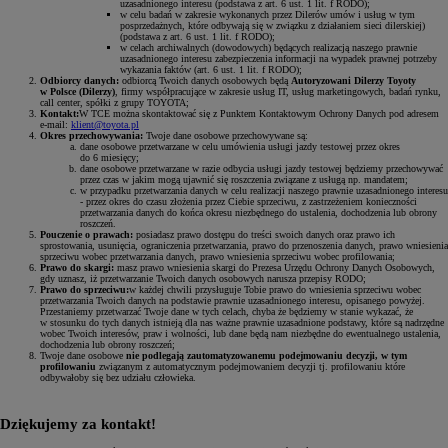
uzasadnionego interesu (podstawa z art. 6 ust. 1 lit. f RODO);
w celu badań w zakresie wykonanych przez Dilerów umów i usług w tym
posprzedażnych, które odbywają się w związku z działaniem sieci dilerskiej)
(podstawa z art. 6 ust. 1 lit. f RODO);
w celach archiwalnych (dowodowych) będących realizacją naszego prawnie
uzasadnionego interesu zabezpieczenia informacji na wypadek prawnej potrzeby
wykazania faktów (art. 6 ust. 1 lit. f RODO);
Odbiorcy danych:
odbiorcą Twoich danych osobowych będą
Autoryzowani Dilerzy Toyoty
w Polsce (Dilerzy)
, firmy współpracujące w zakresie usług IT, usług marketingowych, badań rynku,
call center, spółki z grupy TOYOTA;
Kontakt:
W TCE można skontaktować się z Punktem Kontaktowym Ochrony Danych pod adresem
e-mail:
klient@toyota.pl
Okres przechowywania:
Twoje dane osobowe przechowywane są:
dane osobowe przetwarzane w celu umówienia usługi jazdy testowej przez okres
do 6 miesięcy;
dane osobowe przetwarzane w razie odbycia usługi jazdy testowej będziemy przechowywać
przez czas w jakim mogą ujawnić się roszczenia związane z usługą np. mandatem;
w przypadku przetwarzania danych w celu realizacji naszego prawnie uzasadnionego interesu
- przez okres do czasu złożenia przez Ciebie sprzeciwu, z zastrzeżeniem konieczności
przetwarzania danych do końca okresu niezbędnego do ustalenia, dochodzenia lub obrony
roszczeń.
Pouczenie o prawach:
posiadasz prawo dostępu do treści swoich danych oraz prawo ich
sprostowania, usunięcia, ograniczenia przetwarzania, prawo do przenoszenia danych, prawo wniesienia
sprzeciwu wobec przetwarzania danych, prawo wniesienia sprzeciwu wobec profilowania;
Prawo do skargi:
masz prawo wniesienia skargi do Prezesa Urzędu Ochrony Danych Osobowych,
gdy uznasz, iż przetwarzanie Twoich danych osobowych narusza przepisy RODO;
Prawo do sprzeciwu:
w każdej chwili przysługuje Tobie prawo do wniesienia sprzeciwu wobec
przetwarzania Twoich danych na podstawie prawnie uzasadnionego interesu, opisanego powyżej.
Przestaniemy przetwarzać Twoje dane w tych celach, chyba że będziemy w stanie wykazać, że
w stosunku do tych danych istnieją dla nas ważne prawnie uzasadnione podstawy, które są nadrzędne
wobec Twoich interesów, praw i wolności, lub dane będą nam niezbędne do ewentualnego ustalenia,
dochodzenia lub obrony roszczeń;
Twoje dane osobowe
nie podlegają zautomatyzowanemu podejmowaniu decyzji, w tym
profilowaniu
związanym z automatycznym podejmowaniem decyzji tj. profilowaniu które
odbywałoby się bez udziału człowieka.
Dziękujemy za kontakt!