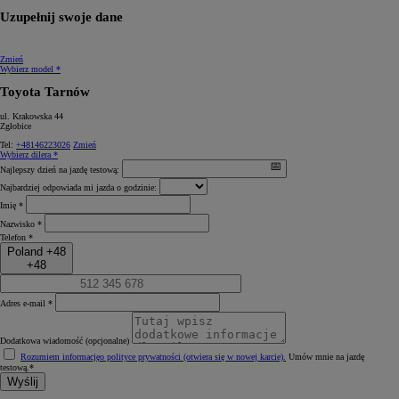
Uzupełnij swoje dane
Zmień
Wybierz model *
Toyota Tarnów
ul. Krakowska 44
Zgłobice
Tel:
+48146223026
Zmień
Wybierz dilera *
Najlepszy dzień na jazdę testową:
Najbardziej odpowiada mi jazda o godzinie:
Imię *
Nazwisko *
Telefon *
Poland +48
+48
Adres e-mail *
Dodatkowa wiadomość (opcjonalne)
Rozumiem informację
o polityce prywatności (otwiera się w nowej karcie)
.
Umów mnie na jazdę
testową.*
Wyślij