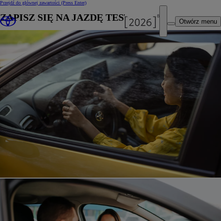
Przejdź do głównej zawartości
(Press Enter)
ZAPISZ SIĘ NA JAZDĘ TESTOWĄ
Otwórz menu