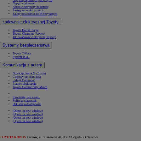
Napęd wodorowy
Napęd elektryczny na baterię
Zasięg aut elektrycznych
Zalety posiadania aut elektrycznych
Ładowanie elektrycznej Toyoty
Toyota HomeCharge
Toyota Charging Network
Jak naładować elektryczną Toyotę?
Systemy bezpieczeństwa
Toyota T-Mate
System eCall
Komunikacja z autem
Nowa aplikacja MyToyota
Cyfrowy opiekun auta
Usługi Connected
Płatne subskrypcje
Toyota Connectivity Match
Skontaktuj się z nami
Polityka ciasteczek
Deklaracja dostępności
(Opens in new window)
(Opens in new window)
(Opens in new window)
(Opens in new window)
TOYOTA KOBOS
Tarnów
, ul. Krakowska 44, 33-113 Zgłobice k/Tarnowa