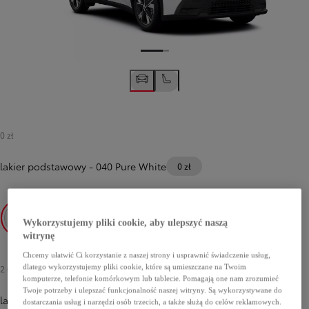
0 zł
lakier podstawowy
-
040 Pure White
0 zł
Wykorzystujemy pliki cookie, aby ulepszyć naszą
witrynę
040 Pure White
Chcemy ułatwić Ci korzystanie z naszej strony i usprawnić świadczenie usług,
dlatego wykorzystujemy pliki cookie, które są umieszczane na Twoim
2 000 zł
komputerze, telefonie komórkowym lub tablecie. Pomagają one nam zrozumieć
Twoje potrzeby i ulepszać funkcjonalność naszej witryny. Są wykorzystywane do
lakier metalizowany
dostarczania usług i narzędzi osób trzecich, a także służą do celów reklamowych.