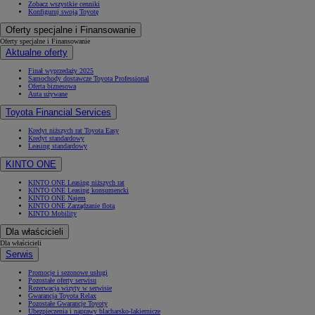
Zobacz wszystkie cenniki
Konfiguruj swoją Toyotę
Oferty specjalne i Finansowanie
Oferty specjalne i Finansowanie
Aktualne oferty
Finał wyprzedaży 2025
Samochody dostawcze Toyota Professional
Oferta biznesowa
Auta używane
Toyota Financial Services
Kredyt niższych rat Toyota Easy
Kredyt standardowy
Leasing standardowy
KINTO ONE
KINTO ONE Leasing niższych rat
KINTO ONE Leasing konsumencki
KINTO ONE Najem
KINTO ONE Zarządzanie flotą
KINTO Mobility
Dla właścicieli
Dla właścicieli
Serwis
Promocje i sezonowe usługi
Pozostałe oferty serwisu
Rezerwacja wizyty w serwisie
Gwarancja Toyota Relax
Pozostałe Gwarancje Toyoty
Ubezpieczenia i naprawy blacharsko-lakiernicze