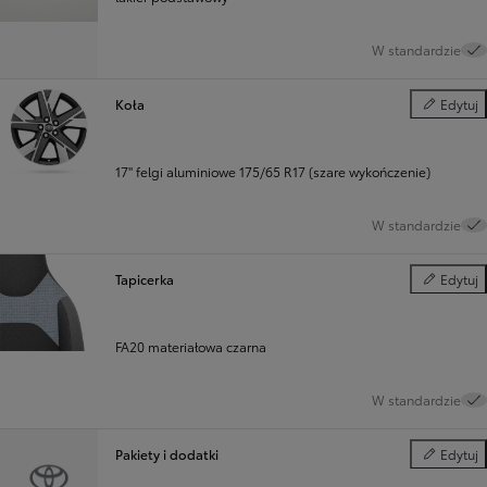
W standardzie
Koła
Edytuj
Koła
17" felgi aluminiowe 175/65 R17 (szare wykończenie)
W standardzie
Tapicerka
Edytuj
Tapicerka
FA20 materiałowa czarna
W standardzie
Pakiety i dodatki
Edytuj
Pakiety i d