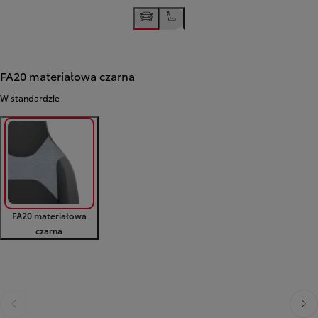
FA20 materiałowa czarna
W standardzie
FA20 materiałowa
czarna
Poprzedni
Nast