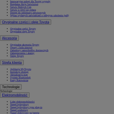
Innowacyjne usługi dla Twojej wygody
Bezpłatne Akcje Serwisowe
Serwis Dobrych Cen
Serwis w ASO się opłaca
Dostęp do informacji serwisowych
Wykaz wydanych zaświadczeń o odbytym szkoleniu (pdf)
Oryginalne części i oleje Toyota
Oryginalne części Toyoty
Oryginalne oleje Toyoty
Akcesoria
Oryginalne akcesoria Toyoty
Opony i koła zimowe
Zabudowy samochodów dostawczych
Zabezpieczenia i alarmy
Sklep Toyoty
Strefa klienta
Aplikacja MyToyota
Instrukcje obsługi
Aktualizacja map
System Bluetooth®
Karty Ratownicze
Technologie
Technologie
Elektromobilność
Lider elektromobilności
Napęd hybrydowy
Napęd hybrydowy typu plug-in
Napęd wodorowy
Napęd elektryczny na baterię