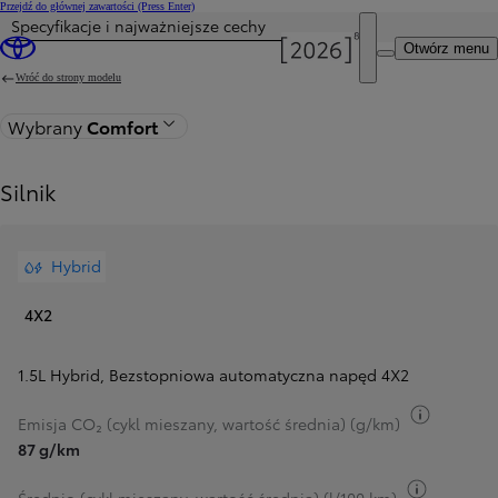
Przejdź do głównej zawartości
(Press Enter)
Specyfikacje i najważniejsze cechy
Cena została zaktualizowana Cena Twojej konfiguracji została zmieniona na 92 900 zł.
Otwórz menu
Wróć do strony modelu
Wybrany
Comfort
Silnik
Hybrid
4X2
1.5L Hybrid
,
Bezstopniowa automatyczna napęd 4X2
Przełącz
Emisja CO₂ (cykl mieszany, wartość średnia) (g/km)
87 g/km
Przełącz 