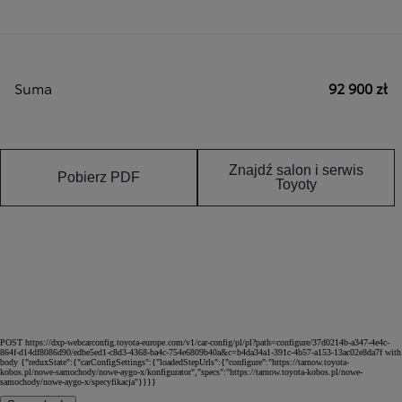
Suma
92 900 zł
Znajdź salon i serwis
Pobierz PDF
Toyoty
POST https://dxp-webcarconfig.toyota-europe.com/v1/car-config/pl/pl?path=configure/37d0214b-a347-4e4c-
864f-d14df8086d90/edbe5ed1-c8d3-4368-ba4c-754e6809b40a&c=b4da34a1-391c-4b57-a153-13ac02e8da7f with
body {"reduxState":{"carConfigSettings":{"loadedStepUrls":{"configure":"https://tarnow.toyota-
kobos.pl/nowe-samochody/nowe-aygo-x/konfigurator","specs":"https://tarnow.toyota-kobos.pl/nowe-
samochody/nowe-aygo-x/specyfikacja"}}}}