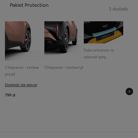
Pakiet Protection
3 dodatki
Folia ochronna na
zderzak tylny
Chlapacze - zestaw
Chlapacze - zestaw tył
przód
Dowiedz się więcej
799 zł