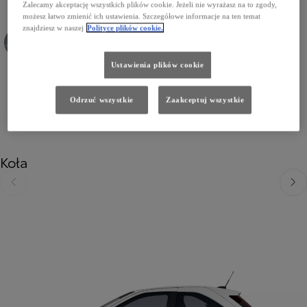
Zalecamy akceptację wszystkich plików cookie. Jeżeli nie wyrażasz na to zgody,
możesz łatwo zmienić ich ustawienia. Szczegółowe informacje na ten temat
znajdziesz w naszej
Polityce plików cookie.
1K3 Celestial Grey
209 Eclipse Black
Ustawienia plików cookie
Odrzuć wszystkie
Zaakceptuj wszystkie
Koła
Poprzedni
Nast