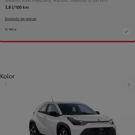
Średnio (cykl mieszany, wartość średnia) (l/100 km)
3,8 l/100 km
Dowiedz się więcej
92 900 zł
Kolor
Poprzedni
Nast