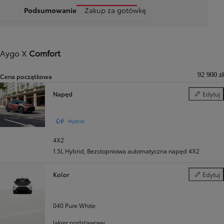
Podsumowanie
Zakup za gotówkę
Aygo X
Comfort
92 900 zł
Cena początkowa
Napęd
Edytuj
Napęd
Hybrid
4X2
1.5L Hybrid
,
Bezstopniowa automatyczna napęd 4X2
Kolor
Edytuj
Kolor
040 Pure White
lakier podstawowy