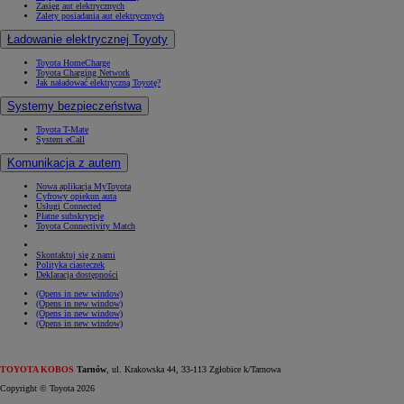
Zasięg aut elektrycznych
Zalety posiadania aut elektrycznych
Ładowanie elektrycznej Toyoty
Toyota HomeCharge
Toyota Charging Network
Jak naładować elektryczną Toyotę?
Systemy bezpieczeństwa
Toyota T-Mate
System eCall
Komunikacja z autem
Nowa aplikacja MyToyota
Cyfrowy opiekun auta
Usługi Connected
Płatne subskrypcje
Toyota Connectivity Match
Skontaktuj się z nami
Polityka ciasteczek
Deklaracja dostępności
(Opens in new window)
(Opens in new window)
(Opens in new window)
(Opens in new window)
TOYOTA KOBOS
Tarnów
, ul. Krakowska 44, 33-113 Zgłobice k/Tarnowa
Copyright © Toyota 2026