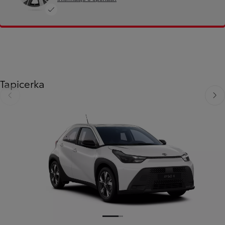
Tapicerka
Poprzedni
Nast