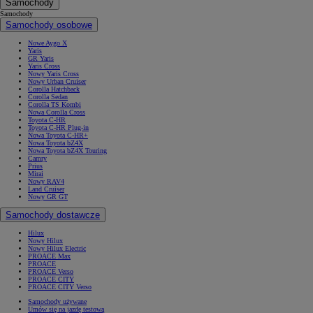
Samochody
Samochody
Samochody osobowe
Nowe Aygo X
Yaris
GR Yaris
Yaris Cross
Nowy Yaris Cross
Nowy Urban Cruiser
Corolla Hatchback
Corolla Sedan
Corolla TS Kombi
Nowa Corolla Cross
Toyota C-HR
Toyota C-HR Plug-in
Nowa Toyota C-HR+
Nowa Toyota bZ4X
Nowa Toyota bZ4X Touring
Camry
Prius
Mirai
Nowy RAV4
Land Cruiser
Nowy GR GT
Samochody dostawcze
Hilux
Nowy Hilux
Nowy Hilux Electric
PROACE Max
PROACE
PROACE Verso
PROACE CITY
PROACE CITY Verso
Samochody używane
Umów się na jazdę testową