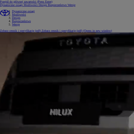
Przejdź do głównej zawartości
(Press Enter)
Dynamiczne osiągi
Możliwości
Design
Bezpieczeństwo
Wersje
Dynamiczne osiągi
Możliwości
Design
Bezpieczeństwo
Wersje
Zobacz cennik i specyfikację (pdf)
Zobacz cennik i specyfikację (pdf)
(Opens in new window)